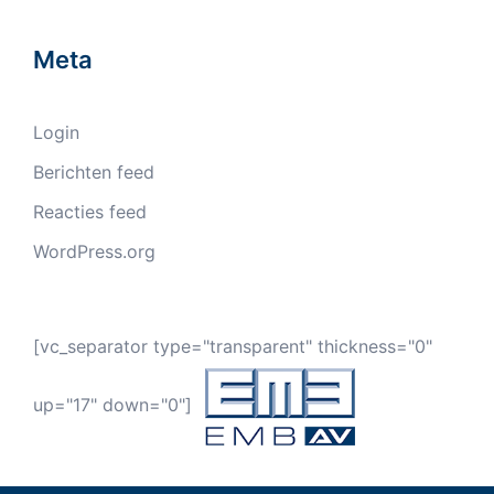
Meta
Login
Berichten feed
Reacties feed
WordPress.org
[vc_separator type="transparent" thickness="0"
up="17" down="0"]