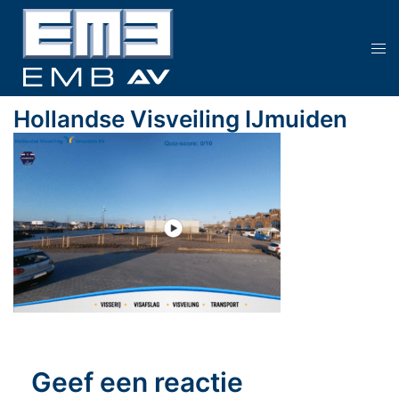
Ga
naar
Tog
de
men
inhoud
Hollandse Visveiling IJmuiden
Geef een reactie