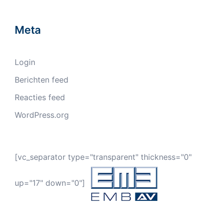
Meta
Login
Berichten feed
Reacties feed
WordPress.org
[vc_separator type="transparent" thickness="0"
up="17" down="0"]